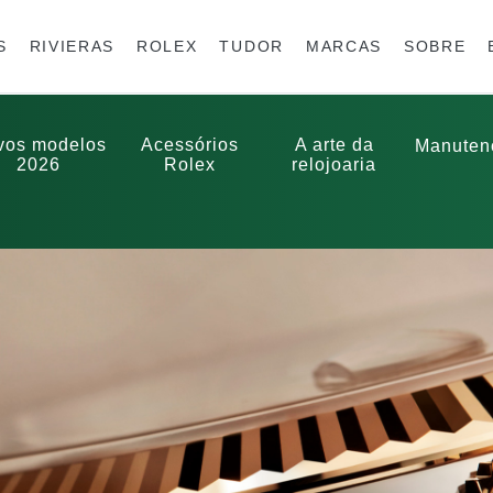
S
RIVIERAS
ROLEX
TUDOR
MARCAS
SOBRE
vos modelos
Acessórios
A arte da
Manuten
2026
Rolex
relojoaria