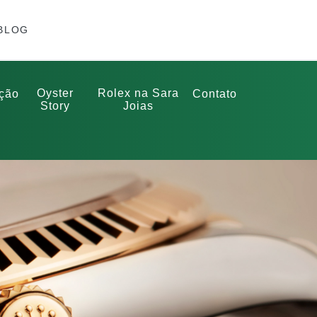
BLOG
Oyster
Rolex na Sara
ção
Contato
Story
Joias