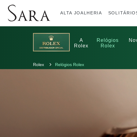
ALTA JOALHERIA
SOLITÁRIO
A
Relógios
No
Rolex
Anéis
Pulseiras
Brincos
Gargantilhas
Brincos
Anel
Breitling
Rolex
Rolex
Bvlgari
Gargantilhas
Pendentes
Cartier
Hublot
Pulseiras
Anéis Pendente
IWC Schaffhausen
Rolex
Relógios Rolex
Jaeger-LeCoultre
Montblanc
Panerai
Tudor
TAG Heuer