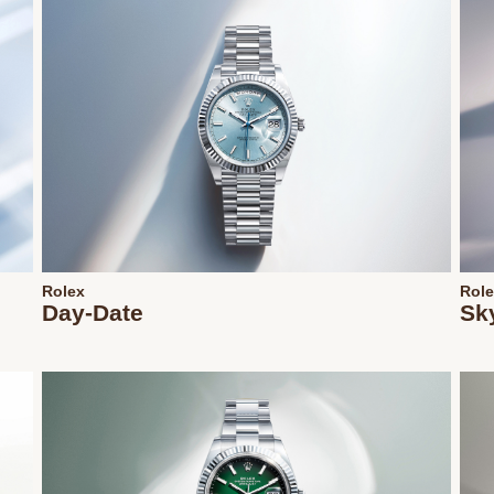
Rolex
Rol
Day-Date
Sk