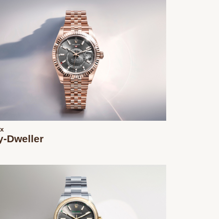
ex
y-Dweller