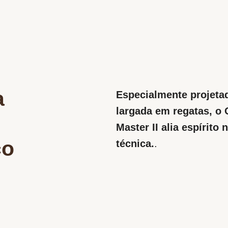
a
Especialmente projeta
largada em regatas, o 
Master II alia espírito 
ço
técnica.
.