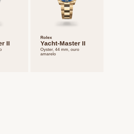
Rolex
r II
Yacht-Master II
o
Oyster, 44 mm, ouro
amarelo