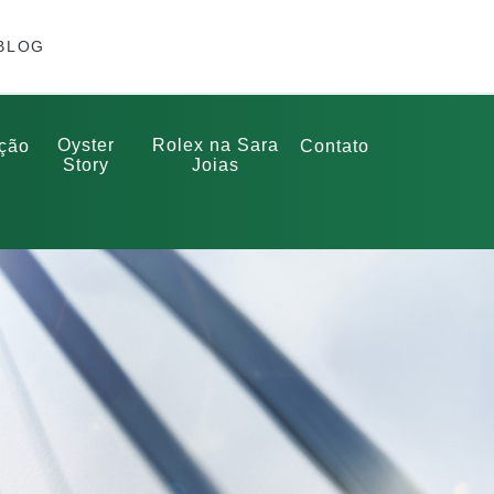
BLOG
Oyster
Rolex na Sara
ção
Contato
Story
Joias