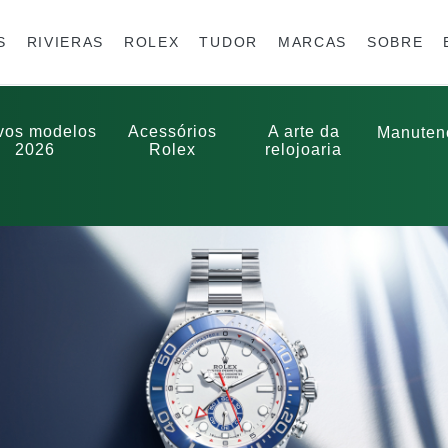
S
RIVIERAS
ROLEX
TUDOR
MARCAS
SOBRE
vos modelos
Acessórios
A arte da
Manuten
2026
Rolex
relojoaria