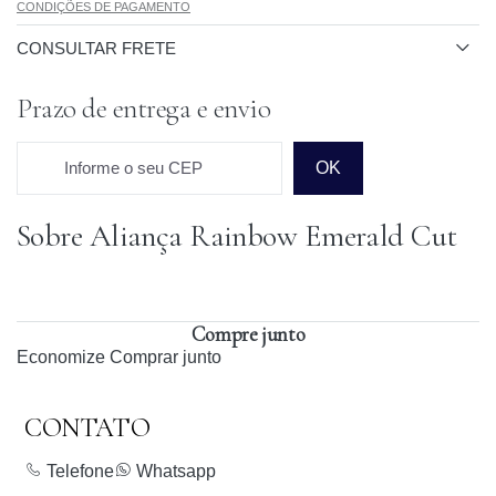
CONDIÇÕES DE PAGAMENTO
CONSULTAR FRETE
Prazo de entrega e envio
Informe o seu CEP
OK
Sobre Aliança Rainbow Emerald Cut
Prazo para o CEP
Compre junto
Economize
Comprar junto
CONTATO
Telefone
Whatsapp