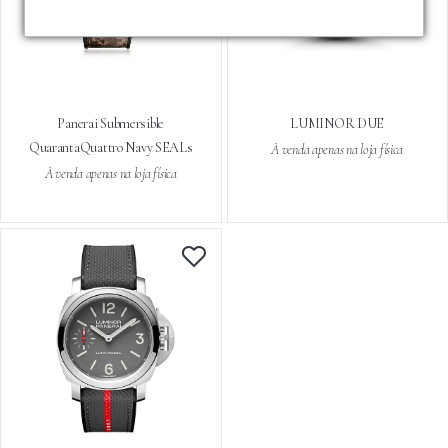
Panerai Submersible
LUMINOR DUE
QuarantaQuattro Navy SEALs
À venda apenas na loja física
À venda apenas na loja física