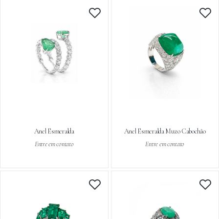
Anel Esmeralda
Anel Esmeralda Muzo Cabochão
Entre em contato
Entre em contato