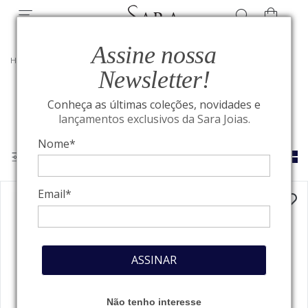
Assine nossa
HOME
/
ALTA JOALHERIA
/
ANÉIS
Newsletter!
Conheça as últimas coleções, novidades e
Alta joalheria brasileira: o must-have que não sai de moda
lançamentos exclusivos da Sara Joias.
Nome*
Email*
ASSINAR
Não tenho interesse