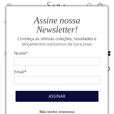
Assine nossa
HOME
/
VER POR PEDRAS PRECIOSAS
/
JOIAS COM RUBI
Newsletter!
Conheça as últimas coleções, novidades e
lançamentos exclusivos da Sara Joias.
Nome*
Email*
ASSINAR
Não tenho interesse