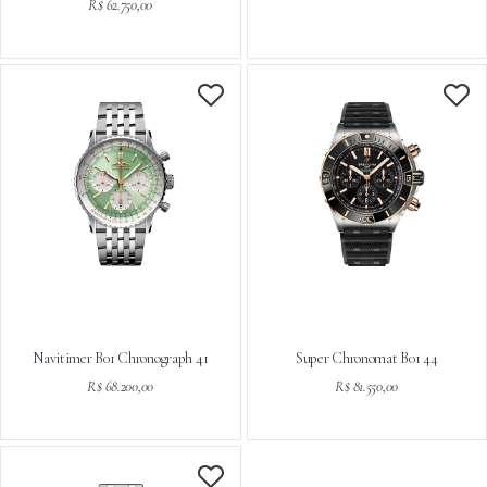
R$ 62.750,00
Navitimer B01 Chronograph 41
Super Chronomat B01 44
R$ 68.200,00
R$ 81.550,00