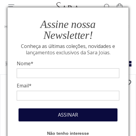
Assine nossa
HOME
/
VER POR PEDRAS PRECIOSAS
/
JOIAS COM DIAMANTE
Newsletter!
Conheça as últimas coleções, novidades e
lançamentos exclusivos da Sara Joias.
Nome*
Email*
ASSINAR
Não tenho interesse