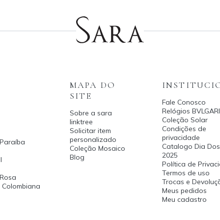
MAPA DO
INSTITUCI
SITE
Fale Conosco
Relógios BVLGARI
Sobre a sara
Coleção Solar
linktree
Condições de
Solicitar item
privacidade
personalizado
 Paraíba
Catalogo Dia Dos
Coleção Mosaico
2025
Blog
l
Política de Priva
Termos de uso
 Rosa
Trocas e Devoluç
a Colombiana
Meus pedidos
Meu cadastro