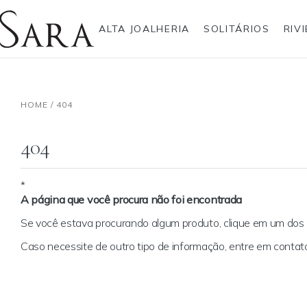
ALTA JOALHERIA
SOLITÁRIOS
RIV
Rolex
Alianças
Anéis
Pulseiras
Brincos
Gargantilhas
Brincos
Anel
Breitling
Anéis
HOME
/
404
Bvlgari
Brincos
Gargantilhas
Pendentes
Cartier
Escapulários
Hublot
Gargantilhas
Pulseiras
Anéis Pendente
IWC Schaffhausen
Pendentes
404
Jaeger-LeCoultre
Pulseiras
Montblanc
Best sellers
Panerai
Pendente Letras
Tudor
Ear Cuff
*
A página que você procura não foi encontrada
TAG Heuer
Coleção Zodíaco
Se você estava procurando algum produto, clique em um do
Caso necessite de outro tipo de informação, entre em cont