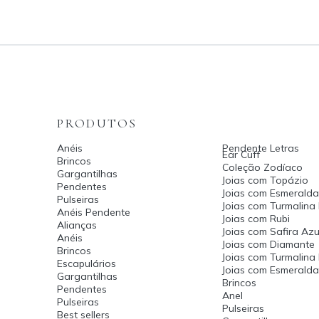
PRODUTOS
Anéis
Pendente Letras
Ear Cuff
Brincos
Coleção Zodíaco
Gargantilhas
Joias com Topázio
Pendentes
Joias com Esmeralda
Pulseiras
Joias com Turmalina
Anéis Pendente
Joias com Rubi
Alianças
Joias com Safira Azu
Anéis
Joias com Diamante
Brincos
Joias com Turmalina
Escapulários
Joias com Esmerald
Gargantilhas
Brincos
Pendentes
Anel
Pulseiras
Pulseiras
Best sellers