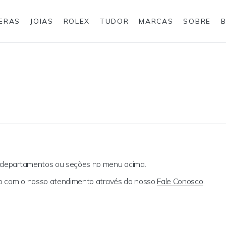
IERAS
JOIAS
ROLEX
TUDOR
MARCAS
SOBRE
Anéis
Joias para eles
Rolex
s departamentos ou seções no menu acima.
ato com o nosso atendimento através do nosso
Fale Conosco
.