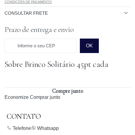
CONDIÇÕES DE PAGAMENTO
CONSULTAR FRETE
Prazo de entrega e envio
Informe o seu CEP
OK
Sobre Brinco Solitário 45pt cada
Prazo para o CEP
Compre junto
Economize
Comprar junto
CONTATO
Telefone
Whatsapp