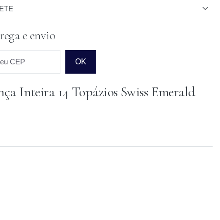
ETE
rega e envio
seu CEP
OK
nça Inteira 14 Topázios Swiss Emerald
o para o CEP