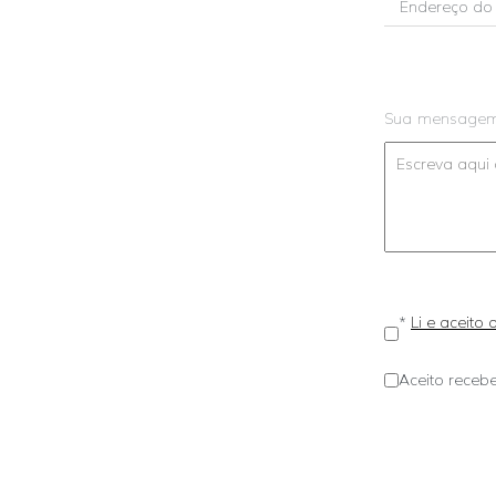
Sua mensage
*
Li e aceito
Aceito recebe