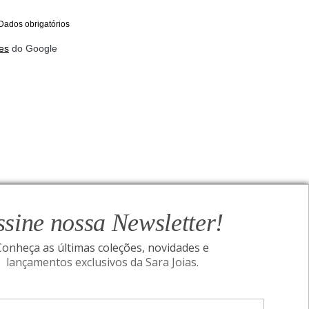
Dados obrigatórios
es
do Google
ssine nossa Newsletter!
Conheça as últimas coleções, novidades e
lançamentos exclusivos da Sara Joias.
ONAL
SIGA-NOS
Assine nossa Newsletter!
I