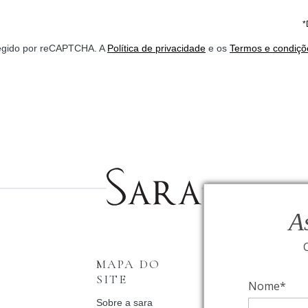
*
otegido por reCAPTCHA. A
Política de privacidade
e os
Termos e condiçõ
A
MAPA DO
INSTITUCI
SITE
Nome*
Fale Conosco
Relógios BVLGAR
Sobre a sara