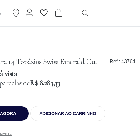
G
Brincos
Cartier
ira 14 Topázios Swiss Emerald Cut
Ref.:
43764
à vista
parcelas de
R$ 8.283,33
 AGORA
ADICIONAR AO CARRINHO
AMENTO