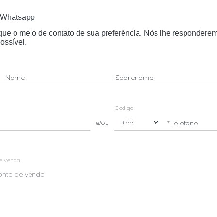
Whatsapp
dique o meio de contato de sua preferência. Nós lhe respondere
ossível.
Nome
Sobrenome
Código
e/ou
*Telefone
de venda