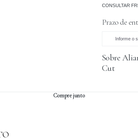
CONSULTAR FR
Prazo de ent
Informe o 
Sobre Alia
Praz
Cut
Compre junto
TO