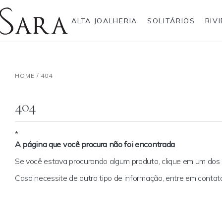
ALTA JOALHERIA
SOLITÁRIOS
RIV
Rolex
Alianças
Anéis
Pulseiras
Brincos
Gargantilhas
Brincos
Anel
Breitling
Anéis
HOME
/
404
Bvlgari
Brincos
Gargantilhas
Pendentes
Cartier
Escapulários
Hublot
Gargantilhas
Pulseiras
Anéis Pendente
IWC Schaffhausen
Pendentes
404
Jaeger-LeCoultre
Pulseiras
Montblanc
Best sellers
Panerai
Pendente Letras
Tudor
Ear Cuff
*
A página que você procura não foi encontrada
TAG Heuer
Coleção Zodíaco
Se você estava procurando algum produto, clique em um do
Caso necessite de outro tipo de informação, entre em cont