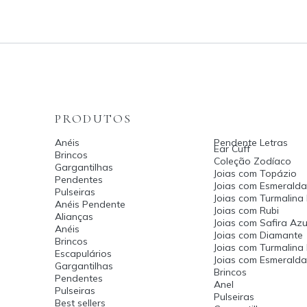
PRODUTOS
Anéis
Pendente Letras
Ear Cuff
Brincos
Coleção Zodíaco
Gargantilhas
Joias com Topázio
Pendentes
Joias com Esmeralda
Pulseiras
Joias com Turmalina
Anéis Pendente
Joias com Rubi
Alianças
Joias com Safira Azu
Anéis
Joias com Diamante
Brincos
Joias com Turmalina
Escapulários
Joias com Esmerald
Gargantilhas
Brincos
Pendentes
Anel
Pulseiras
Pulseiras
Best sellers