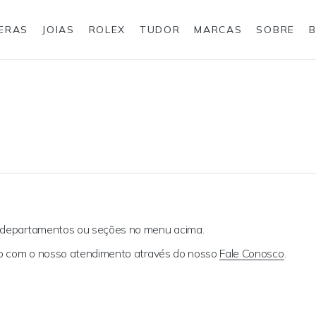
IERAS
JOIAS
ROLEX
TUDOR
MARCAS
SOBRE
Anéis
Joias para eles
Rolex
s departamentos ou seções no menu acima.
ato com o nosso atendimento através do nosso
Fale Conosco
.