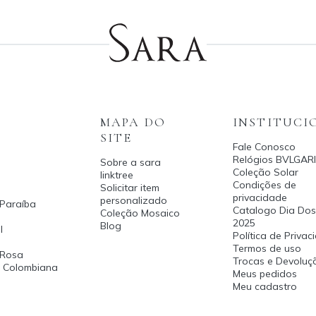
MAPA DO
INSTITUCI
SITE
Fale Conosco
Relógios BVLGARI
Sobre a sara
Coleção Solar
linktree
Condições de
Solicitar item
privacidade
personalizado
 Paraíba
Catalogo Dia Dos
Coleção Mosaico
2025
Blog
l
Política de Priva
Termos de uso
 Rosa
Trocas e Devoluç
a Colombiana
Meus pedidos
Meu cadastro