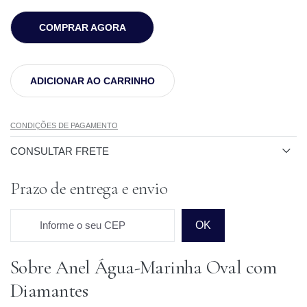
COMPRAR AGORA
ADICIONAR AO CARRINHO
CONDIÇÕES DE PAGAMENTO
CONSULTAR FRETE
Prazo de entrega e envio
Informe o seu CEP
OK
Sobre Anel Água-Marinha Oval com
Prazo para o CEP
Diamantes