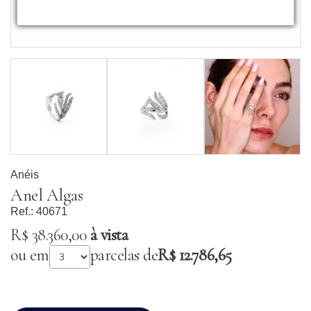
Anéis
Anel Algas
Ref.:
40671
R$ 38.360,00
à vista
ou em
parcelas de
R$ 12.786,65