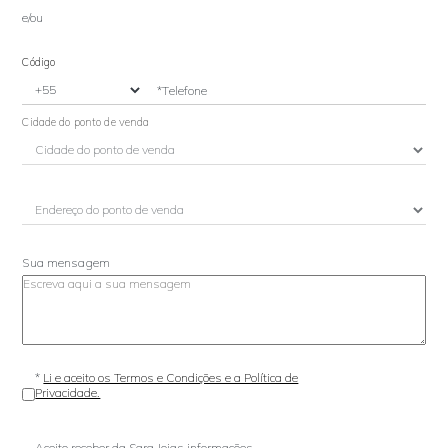
e/ou
Código
*Telefone
Cidade do ponto de venda
Sua mensagem
*
Li e aceito os Termos e Condições e a Política de
Privacidade.
Aceito receber da Sara Joias informações