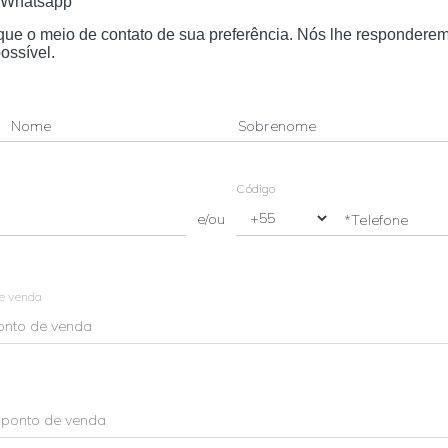
Whatsapp
dique o meio de contato de sua preferência. Nós lhe respondere
ossível.
Nome
Sobrenome
Código
e/ou
*Telefone
de venda