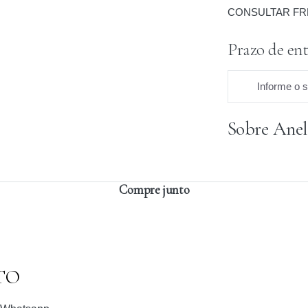
CONSULTAR FR
Prazo de ent
Informe o 
Sobre Anel
Praz
Compre junto
TO