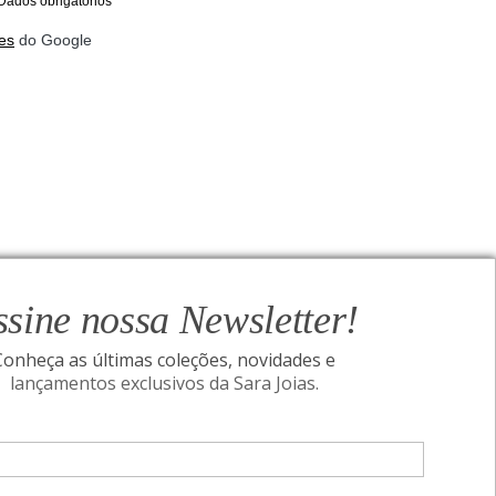
Dados obrigatórios
es
do Google
ssine nossa Newsletter!
Conheça as últimas coleções, novidades e
lançamentos exclusivos da Sara Joias.
ONAL
SIGA-NOS
Assine nossa Newsletter!
I
Conheça as últimas coleções, novidades e
acidade