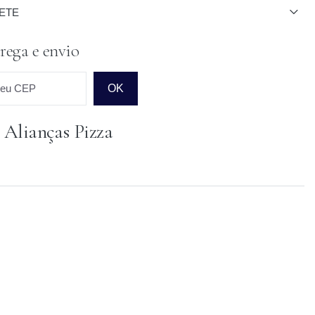
ETE
rega e envio
seu CEP
OK
 Alianças Pizza
o para o CEP