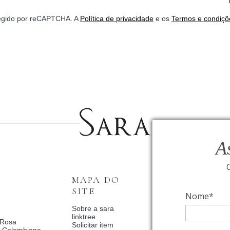
*
otegido por reCAPTCHA. A
Política de privacidade
e os
Termos e condiçõ
A
MAPA DO
INSTITUCI
SITE
Nome*
Fale Conosco
Relógios BVLGAR
Sobre a sara
Coleção Solar
linktree
 Rosa
Condições de priv
Solicitar item