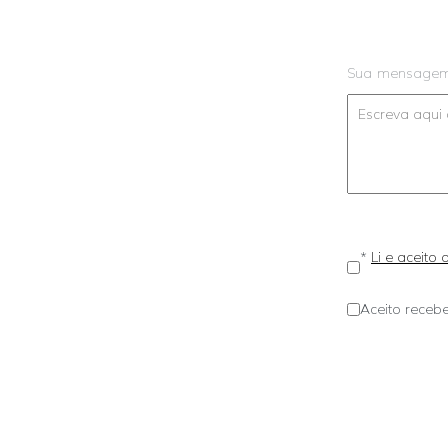
Sua mensage
*
Li e aceito
Aceito recebe