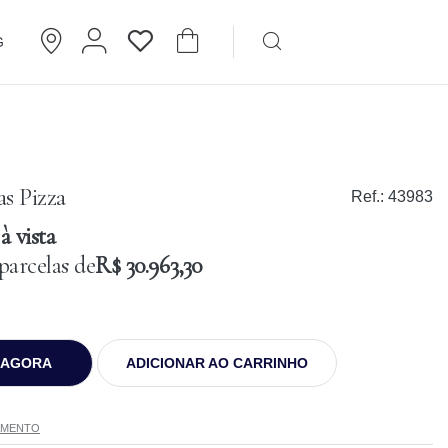
G
Brincos
Cartier
s Pizza
Ref.:
43983
à vista
parcelas de
R$ 30.963,30
 AGORA
ADICIONAR AO CARRINHO
AMENTO