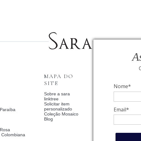
A
MAPA DO
INSTITUCI
SITE
Nome*
Fale Conosco
Relógios BVLGAR
Sobre a sara
Coleção Solar
linktree
Condições de priv
Solicitar item
Catalogo Dia Dos 
Email*
personalizado
 Paraíba
2025
Coleção Mosaico
Política de Privac
Blog
Termos de uso
Trocas e Devoluç
 Rosa
Meus pedidos
a Colombiana
Meu cadastro