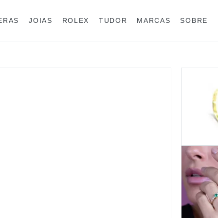
IERAS
JOIAS
ROLEX
TUDOR
MARCAS
SOBRE
Anéis
Joias para eles
Rolex