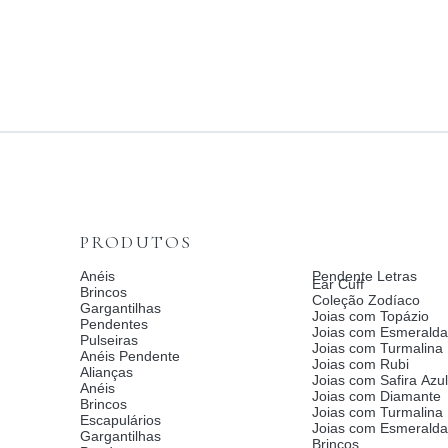
PRODUTOS
Anéis
Pendente Letras
Ear Cuff
Brincos
Coleção Zodíaco
Gargantilhas
Joias com Topázio
Pendentes
Joias com Esmeralda
Pulseiras
Joias com Turmalina
Anéis Pendente
Joias com Rubi
Alianças
Joias com Safira Azul
Anéis
Joias com Diamante
Brincos
Joias com Turmalina
Escapulários
Joias com Esmerald
Gargantilhas
Brincos