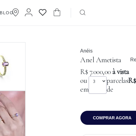
BLOG
Brincos
Cartier
Anéis
Anel Ametista
Re
R$ 7.000,00
à vista
ou
parcelas
R$ 
em
de
COMPRAR AGORA