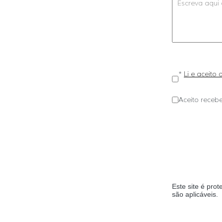
*
Li e aceito
Aceito recebe
Este site é pr
são aplicáveis.