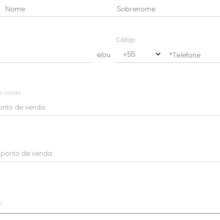
Nome
Sobrenome
Código
e/ou
*Telefone
de venda
m