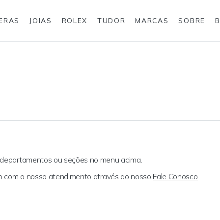
IERAS
JOIAS
ROLEX
TUDOR
MARCAS
SOBRE
Anéis
Joias para eles
Rolex
s departamentos ou seções no menu acima.
ato com o nosso atendimento através do nosso
Fale Conosco
.