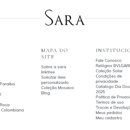
MAPA DO
INSTITUCI
SITE
Fale Conosco
Relógios BVLGARI
Sobre a sara
Coleção Solar
linktree
Condições de
Solicitar item
privacidade
personalizado
 Paraíba
Catalogo Dia Dos
Coleção Mosaico
2025
Blog
l
Política de Priva
Termos de uso
 Rosa
Trocas e Devoluç
a Colombiana
Meus pedidos
Meu cadastro