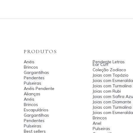
PRODUTOS
Anéis
Pendente Letras
Ear Cuff
Brincos
Coleção Zodíaco
Gargantilhas
Joias com Topázio
Pendentes
Joias com Esmeralda
Pulseiras
Joias com Turmalina
Anéis Pendente
Joias com Rubi
Alianças
Joias com Safira Azu
Anéis
Joias com Diamante
Brincos
Joias com Turmalina
Escapulários
Joias com Esmerald
Gargantilhas
Brincos
Pendentes
Anel
Pulseiras
Pulseiras
Best sellers