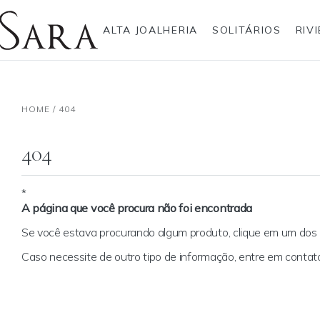
ALTA JOALHERIA
SOLITÁRIOS
RIV
Rolex
Alianças
Anéis
Pulseiras
Brincos
Gargantilhas
Brincos
Anel
Breitling
Anéis
HOME
/
404
Bvlgari
Brincos
Gargantilhas
Pendentes
Cartier
Escapulários
Hublot
Gargantilhas
Pulseiras
Anéis Pendente
IWC Schaffhausen
Pendentes
404
Jaeger-LeCoultre
Pulseiras
Montblanc
Best sellers
Panerai
Pendente Letras
Tudor
Ear Cuff
*
A página que você procura não foi encontrada
TAG Heuer
Coleção Zodíaco
Se você estava procurando algum produto, clique em um do
Caso necessite de outro tipo de informação, entre em cont