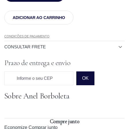
ADICIONAR AO CARRINHO
CONDIÇÕES DE PAGAMENTO
CONSULTAR FRETE
Prazo de entrega e envio
Informe o seu CEP
OK
Sobre Anel Borboleta
Prazo para o CEP
Compre junto
Economize
Comprar junto