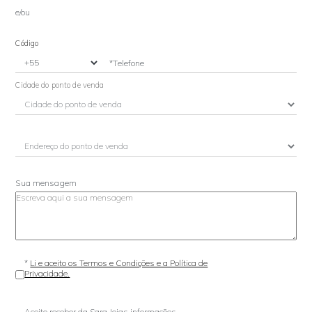
e/ou
Código
*Telefone
Cidade do ponto de venda
Sua mensagem
*
Li e aceito os Termos e Condições e a Política de
Privacidade.
Aceito receber da Sara Joias informações