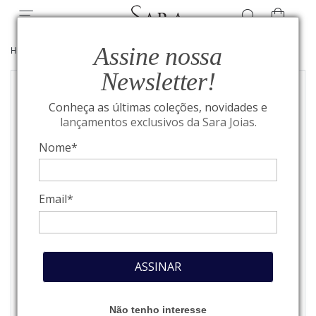
Assine nossa
HOME
/
COLEÇÃO NATUREZA
/
JOIAS COLEÇÃO NATUREZA
Newsletter!
Conheça as últimas coleções, novidades e
lançamentos exclusivos da Sara Joias.
Nome*
Email*
ASSINAR
Não tenho interesse