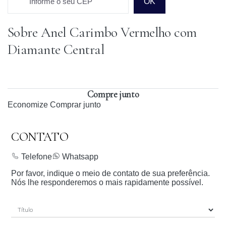
Informe o seu CEP
OK
Sobre Anel Carimbo Vermelho com
Prazo para o CEP
Diamante Central
Compre junto
Economize
Comprar junto
CONTATO
Telefone
Whatsapp
Por favor, indique o meio de contato de sua preferência.
Nós lhe responderemos o mais rapidamente possível.