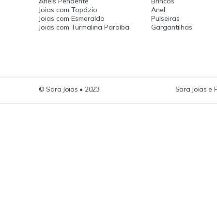
Anéis Pendente
Brincos
Joias com Topázio
Anel
Joias com Esmeralda
Pulseiras
Joias com Turmalina Paraíba
Gargantilhas
© Sara Joias • 2023
Sara Joias e 