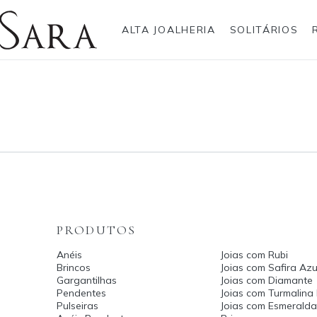
ALTA JOALHERIA
SOLITÁRIOS
Rolex
Anéis
Pulseiras
Brincos
Gargantilhas
Brincos
Anel
Breitling
Bvlgari
Gargantilhas
Pendentes
Cartier
Hublot
Pulseiras
Anéis Pendente
IWC Schaffhausen
Jaeger-LeCoultre
Montblanc
Panerai
Tudor
TAG Heuer
PRODUTOS
Anéis
Joias com Rubi
Brincos
Joias com Safira Azu
Gargantilhas
Joias com Diamante
Pendentes
Joias com Turmalina
Pulseiras
Joias com Esmerald