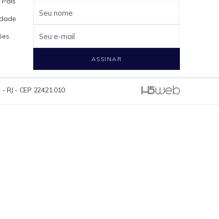
 Pais
Seu nome
cidade
ões
Seu e-mail
ASSINAR
 - RJ - CEP 22421.010