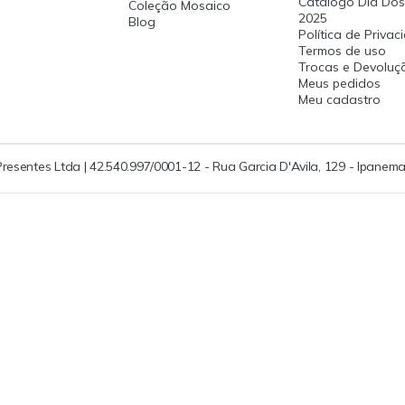
Catalogo Dia Dos
Coleção Mosaico
2025
Blog
Política de Priva
Termos de uso
Trocas e Devoluç
Meus pedidos
Meu cadastro
Presentes Ltda | 42.540.997/0001-12 - Rua Garcia D'Avila, 129 - Ipanema