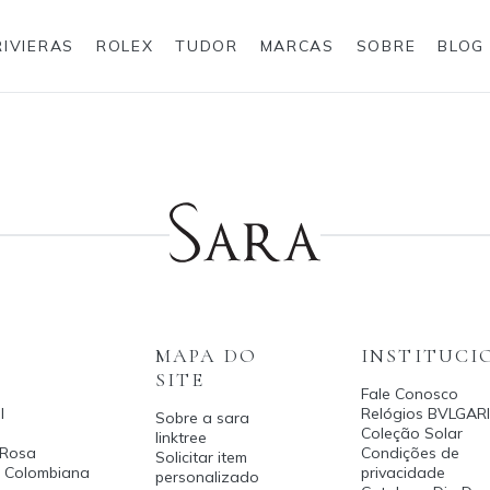
RIVIERAS
ROLEX
TUDOR
MARCAS
SOBRE
BLOG
Anéis
Rolex
MAPA DO
INSTITUCI
SITE
Fale Conosco
l
Relógios BVLGARI
Sobre a sara
Coleção Solar
linktree
 Rosa
Condições de
Solicitar item
a Colombiana
privacidade
personalizado