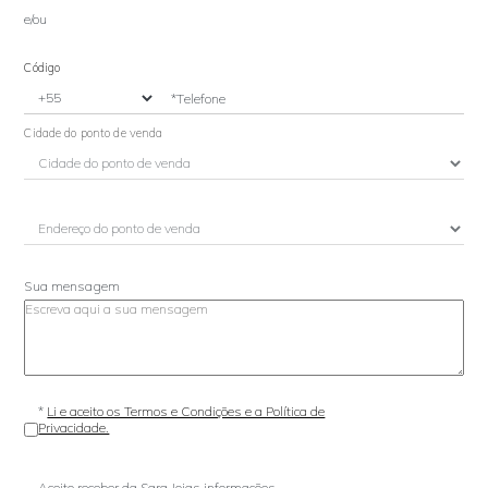
e/ou
Código
*Telefone
Cidade do ponto de venda
Sua mensagem
*
Li e aceito os Termos e Condições e a Política de
Privacidade.
Aceito receber da Sara Joias informações