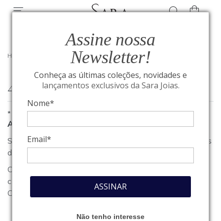
Assine nossa
Newsletter!
HOME
/
404
Conheça as últimas coleções, novidades e
404
lançamentos exclusivos da Sara Joias.
Nome*
*
A página que você procura não foi encontrada
Email*
Se você estava procurando algum produto, clique em um dos
departamentos ou seções no menu acima.
Caso necessite de outro tipo de informação, entre em
contato com o nosso atendimento através do nosso
Fale
ASSINAR
Conosco
.
Não tenho interesse