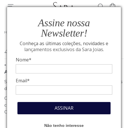
Assine nossa
Newsletter!
HOME
/
404
Conheça as últimas coleções, novidades e
404
lançamentos exclusivos da Sara Joias.
Nome*
*
A página que você procura não foi encontrada
Email*
Se você estava procurando algum produto, clique em um dos
departamentos ou seções no menu acima.
Caso necessite de outro tipo de informação, entre em
contato com o nosso atendimento através do nosso
Fale
ASSINAR
Conosco
.
Não tenho interesse