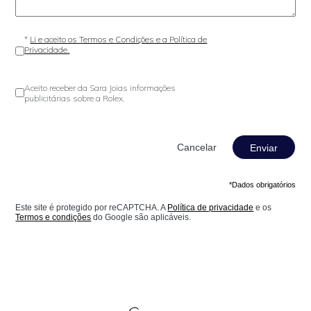
*
Li e aceito os Termos e Condições e a Política de
Privacidade.
Aceito receber da Sara Joias informações
publicitárias sobre a Rolex.
Enviar
*Dados obrigatórios
Este site é protegido por reCAPTCHA. A
Política de privacidade
e os
Termos e condições
do Google são aplicáveis.