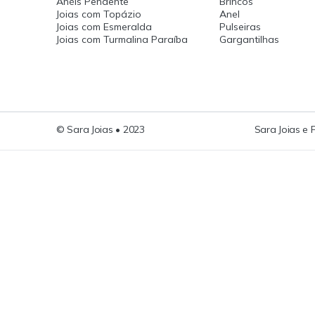
Anéis Pendente
Brincos
Joias com Topázio
Anel
Joias com Esmeralda
Pulseiras
Joias com Turmalina Paraíba
Gargantilhas
© Sara Joias • 2023
Sara Joias e 