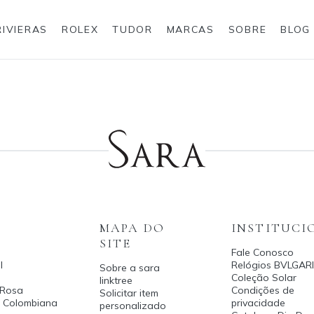
RIVIERAS
ROLEX
TUDOR
MARCAS
SOBRE
BLOG
Anéis
Rolex
MAPA DO
INSTITUCI
SITE
Fale Conosco
l
Relógios BVLGARI
Sobre a sara
Coleção Solar
linktree
 Rosa
Condições de
Solicitar item
a Colombiana
privacidade
personalizado