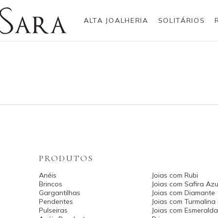
ALTA JOALHERIA
SOLITÁRIOS
Rolex
Anéis
Pulseiras
Brincos
Gargantilhas
Brincos
Anel
Breitling
Bvlgari
Gargantilhas
Pendentes
Cartier
Hublot
Pulseiras
Anéis Pendente
IWC Schaffhausen
Jaeger-LeCoultre
Montblanc
Panerai
Tudor
TAG Heuer
PRODUTOS
Anéis
Joias com Rubi
Brincos
Joias com Safira Azu
Gargantilhas
Joias com Diamante
Pendentes
Joias com Turmalina
Pulseiras
Joias com Esmerald