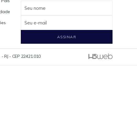
 Pais
Seu nome
cidade
ões
Seu e-mail
ASSINAR
 - RJ - CEP 22421.010