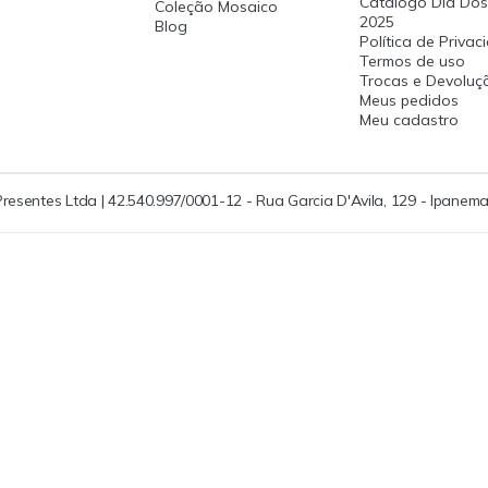
Catalogo Dia Dos
Coleção Mosaico
2025
Blog
Política de Priva
Termos de uso
Trocas e Devoluç
Meus pedidos
Meu cadastro
Presentes Ltda | 42.540.997/0001-12 - Rua Garcia D'Avila, 129 - Ipanema