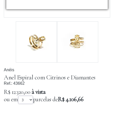
Anéis
Anel Espiral com Citrinos e Diamantes
Ref.:
43662
R$ 12.320,00
à vista
ou em
parcelas de
R$ 4.106,66