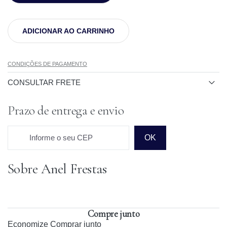
ADICIONAR AO CARRINHO
CONDIÇÕES DE PAGAMENTO
CONSULTAR FRETE
Prazo de entrega e envio
Informe o seu CEP
OK
Sobre Anel Frestas
Prazo para o CEP
Compre junto
Economize
Comprar junto