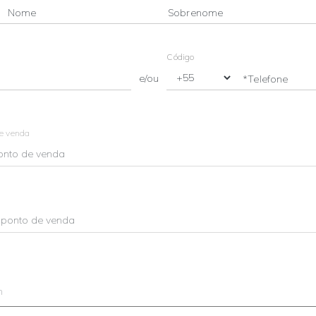
Nome
Sobrenome
Código
e/ou
*Telefone
de venda
m