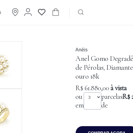
G
Brincos
Cartier
Anéis
Anel Gomo Degrad
de Pérolas, Diamante
ouro 18k
R$ 61.880,00
à vista
ou
parcelas
R$ 
em
de