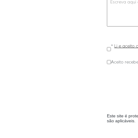
*
Li e aceito
Aceito recebe
Este site é pr
são aplicáveis.