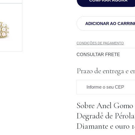
COMPRAR AGORA
ADICIONAR AO CARRIN
CONDIÇÕES DE PAGAMENTO
CONSULTAR FRETE
Prazo de entrega e e
Informe o seu CEP
Sobre Anel Gomo
Prazo para o CEP
Degradê de Pérola
Diamante e ouro 