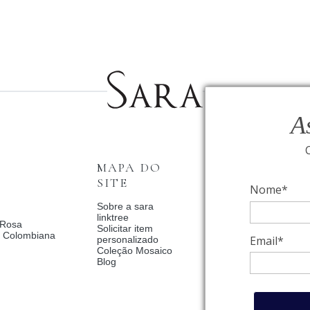
A
MAPA DO
INSTITUCI
SITE
Nome*
Fale Conosco
Relógios BVLGAR
Sobre a sara
Coleção Solar
linktree
 Rosa
Condições de priv
Solicitar item
a Colombiana
Catalogo Dia Dos 
Email*
personalizado
2025
Coleção Mosaico
Política de Privac
Blog
Termos de uso
Trocas e Devoluç
Meus pedidos
Meu cadastro