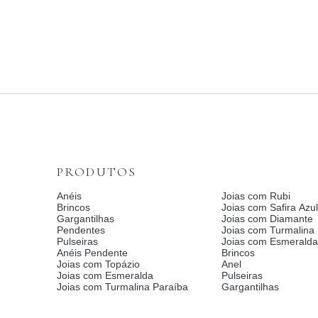
PRODUTOS
Anéis
Joias com Rubi
Brincos
Joias com Safira Azul
Gargantilhas
Joias com Diamante
Pendentes
Joias com Turmalina
Pulseiras
Joias com Esmerald
Anéis Pendente
Brincos
Joias com Topázio
Anel
Joias com Esmeralda
Pulseiras
Joias com Turmalina Paraíba
Gargantilhas