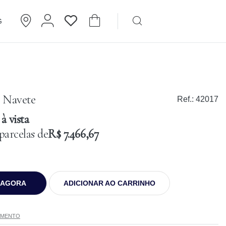
G
Brincos
Cartier
 Navete
Ref.:
42017
à vista
parcelas de
R$ 7.466,67
 AGORA
ADICIONAR AO CARRINHO
AMENTO