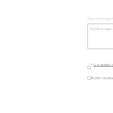
Sua mensage
*
Li e aceito
Aceito recebe