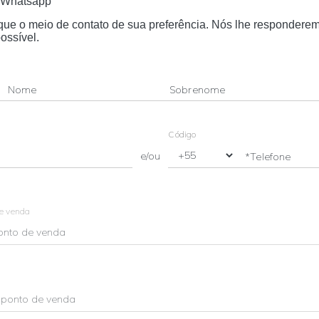
Whatsapp
dique o meio de contato de sua preferência. Nós lhe respondere
ossível.
Nome
Sobrenome
Código
e/ou
*Telefone
de venda