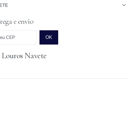
ETE
rega e envio
seu CEP
OK
 Louros Navete
o para o CEP