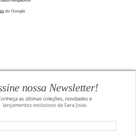
Dados obrigatórios
es
do Google
ssine nossa Newsletter!
Conheça as últimas coleções, novidades e
lançamentos exclusivos da Sara Joias.
ONAL
SIGA-NOS
Assine nossa Newsletter!
I
Conheça as últimas coleções, novidades e
acidade