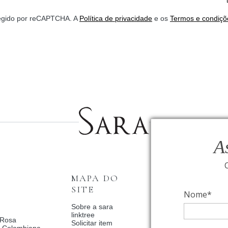
*
otegido por reCAPTCHA. A
Política de privacidade
e os
Termos e condiçõ
A
MAPA DO
INSTITUCI
SITE
Nome*
Fale Conosco
Relógios BVLGAR
Sobre a sara
Coleção Solar
linktree
 Rosa
Condições de priv
Solicitar item