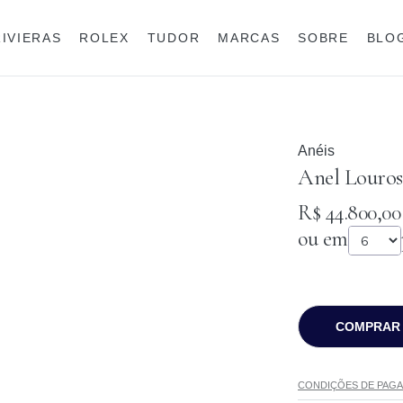
RIVIERAS
ROLEX
TUDOR
MARCAS
SOBRE
BLO
Anéis
Rolex
Anéis
Anel Louros
R$ 44.800,00
ou em
COMPRAR
CONDIÇÕES DE PAG