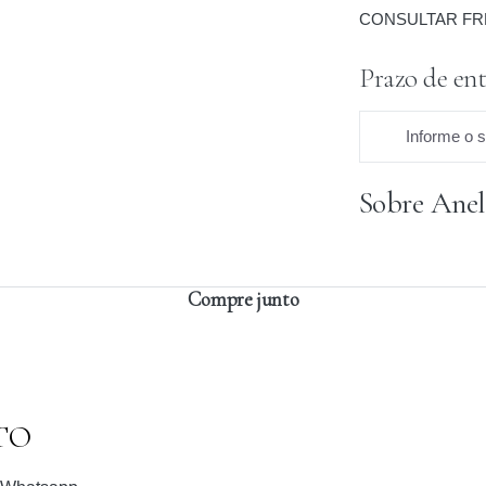
CONSULTAR FR
Prazo de ent
Informe o 
Sobre Anel
Praz
Compre junto
TO