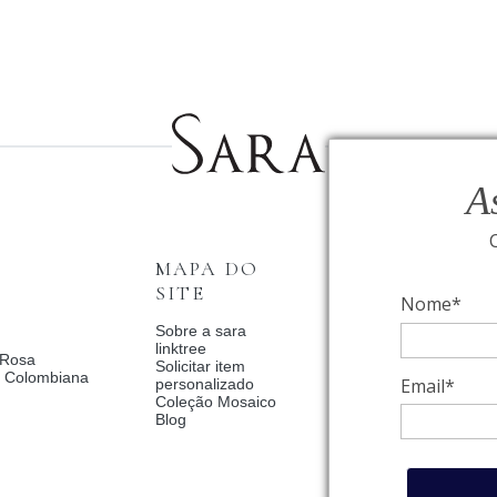
A
MAPA DO
INSTITUCI
SITE
Nome*
Fale Conosco
Relógios BVLGAR
Sobre a sara
Coleção Solar
linktree
 Rosa
Condições de priv
Solicitar item
a Colombiana
Catalogo Dia Dos 
Email*
personalizado
2025
Coleção Mosaico
Política de Privac
Blog
Termos de uso
Trocas e Devoluç
Meus pedidos
Meu cadastro