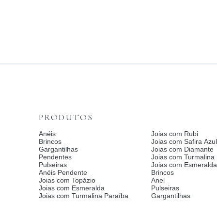
PRODUTOS
Anéis
Joias com Rubi
Brincos
Joias com Safira Azul
Gargantilhas
Joias com Diamante
Pendentes
Joias com Turmalina
Pulseiras
Joias com Esmerald
Anéis Pendente
Brincos
Joias com Topázio
Anel
Joias com Esmeralda
Pulseiras
Joias com Turmalina Paraíba
Gargantilhas