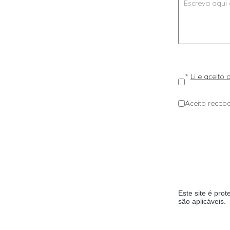
*
Li e aceito
Aceito recebe
Este site é pr
são aplicáveis.