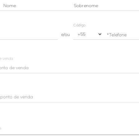
Nome
Sobrenome
Código
e/ou
*Telefone
de venda
m