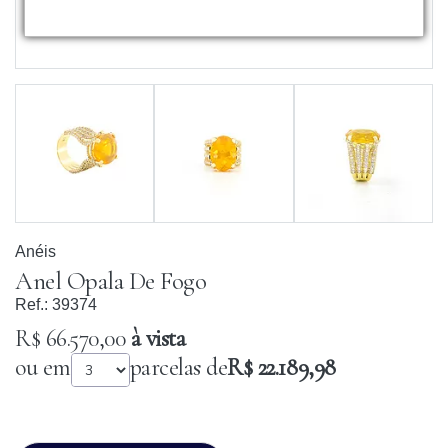
Anéis
Anel Opala De Fogo
Ref.:
39374
R$ 66.570,00
à vista
ou em
parcelas de
R$ 22.189,98