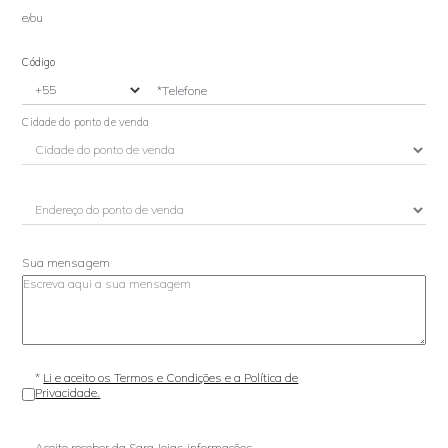
e/ou
Código
*Telefone
Cidade do ponto de venda
Sua mensagem
*
Li e aceito os Termos e Condições e a Política de
Privacidade.
Aceito receber da Sara Joias informações