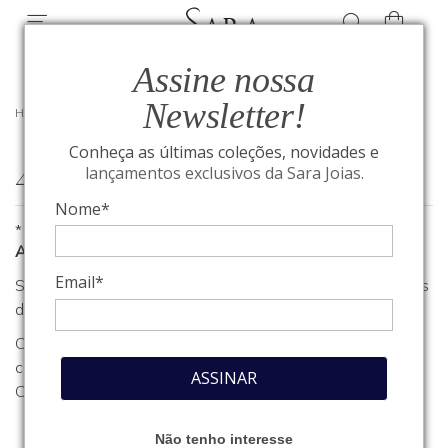
Assine nossa
Newsletter!
HOME
/
404
Conheça as últimas coleções, novidades e
404
lançamentos exclusivos da Sara Joias.
Nome*
*
A página que você procura não foi encontrada
Email*
Se você estava procurando algum produto, clique em um dos
departamentos ou seções no menu acima.
Caso necessite de outro tipo de informação, entre em
contato com o nosso atendimento através do nosso
Fale
ASSINAR
Conosco
.
Não tenho interesse