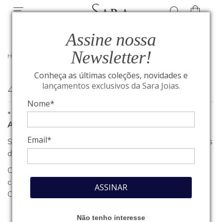
Assine nossa
Newsletter!
HOME
/
404
Conheça as últimas coleções, novidades e
404
lançamentos exclusivos da Sara Joias.
Nome*
*
A página que você procura não foi encontrada
Email*
Se você estava procurando algum produto, clique em um dos
departamentos ou seções no menu acima.
Caso necessite de outro tipo de informação, entre em
contato com o nosso atendimento através do nosso
Fale
ASSINAR
Conosco
.
Não tenho interesse