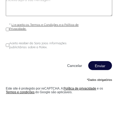
*
Li e aceito os Termos e Condições e a Política de
Privacidade.
Aceito receber da Sara Joias informações
publicitárias sobre a Rolex.
Enviar
*Dados obrigatórios
Este site é protegido por reCAPTCHA. A
Política de privacidade
e os
Termos e condições
do Google são aplicáveis.