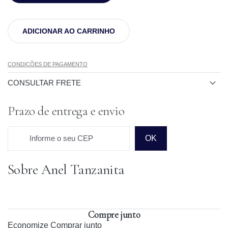
ADICIONAR AO CARRINHO
CONDIÇÕES DE PAGAMENTO
CONSULTAR FRETE
Prazo de entrega e envio
Informe o seu CEP
OK
Sobre Anel Tanzanita
Prazo para o CEP
Compre junto
Economize
Comprar junto