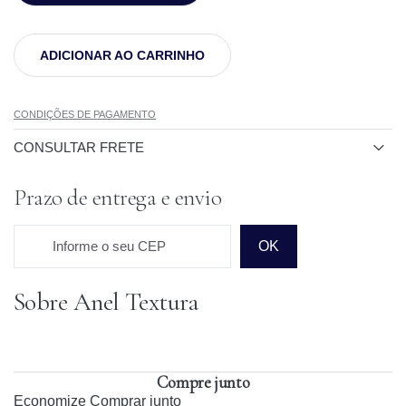
ADICIONAR AO CARRINHO
CONDIÇÕES DE PAGAMENTO
CONSULTAR FRETE
Prazo de entrega e envio
Informe o seu CEP
OK
Sobre Anel Textura
Prazo para o CEP
Compre junto
Economize
Comprar junto