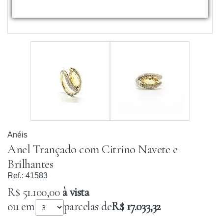
Anéis
Anel Trançado com Citrino Navete e
Brilhantes
Ref.:
41583
R$ 51.100,00
à vista
ou em
parcelas de
R$ 17.033,32