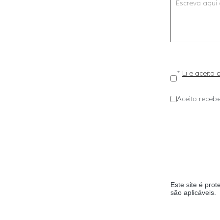
*
Li e aceito
Aceito recebe
Este site é pr
são aplicáveis.