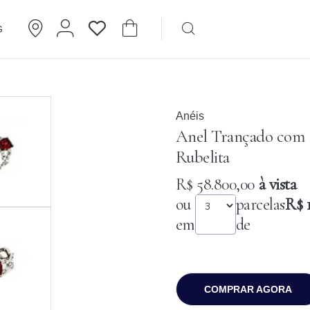
G
Brincos
Cartier
Anéis
Anel Trançado com
Rubelita
R$ 58.800,00
à vista
ou
parcelas
R$ 
em
de
COMPRAR AGORA