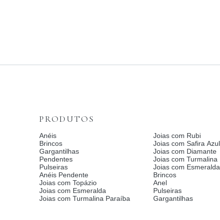
PRODUTOS
Anéis
Joias com Rubi
Brincos
Joias com Safira Azul
Gargantilhas
Joias com Diamante
Pendentes
Joias com Turmalina
Pulseiras
Joias com Esmerald
Anéis Pendente
Brincos
Joias com Topázio
Anel
Joias com Esmeralda
Pulseiras
Joias com Turmalina Paraíba
Gargantilhas