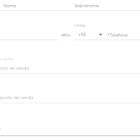
Nome
Sobrenome
Código
e/ou
*Telefone
de venda
m