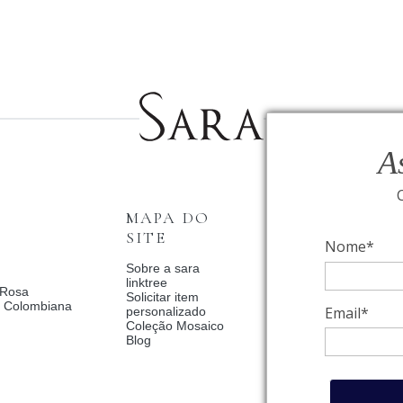
A
MAPA DO
INSTITUCI
SITE
Nome*
Fale Conosco
Relógios BVLGAR
Sobre a sara
Coleção Solar
linktree
 Rosa
Condições de priv
Solicitar item
a Colombiana
Catalogo Dia Dos 
Email*
personalizado
2025
Coleção Mosaico
Política de Privac
Blog
Termos de uso
Trocas e Devoluç
Meus pedidos
Meu cadastro