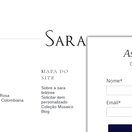
A
MAPA DO
INSTITUCI
SITE
Nome*
Fale Conosco
Relógios BVLGAR
Sobre a sara
Coleção Solar
linktree
 Rosa
Condições de priv
Solicitar item
a Colombiana
Catalogo Dia Dos 
Email*
personalizado
2025
Coleção Mosaico
Política de Privac
Blog
Termos de uso
Trocas e Devoluç
Meus pedidos
Meu cadastro