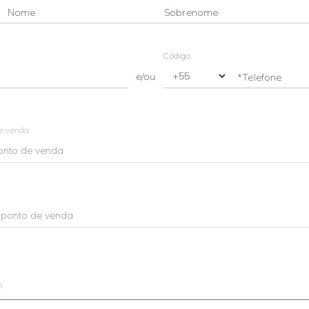
Nome
Sobrenome
Código
e/ou
*Telefone
de venda
m