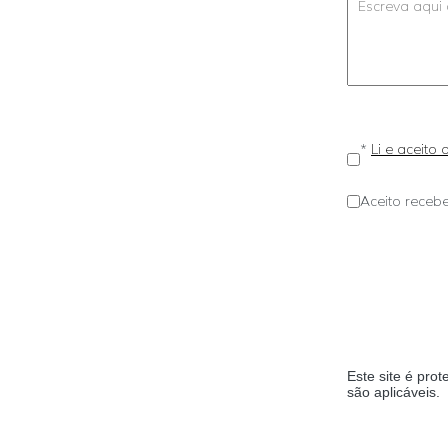
*
Li e aceito
Aceito recebe
Este site é pr
são aplicáveis.