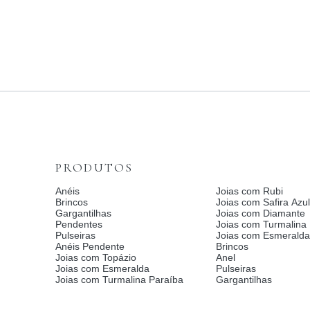
PRODUTOS
Anéis
Joias com Rubi
Brincos
Joias com Safira Azul
Gargantilhas
Joias com Diamante
Pendentes
Joias com Turmalina
Pulseiras
Joias com Esmerald
Anéis Pendente
Brincos
Joias com Topázio
Anel
Joias com Esmeralda
Pulseiras
Joias com Turmalina Paraíba
Gargantilhas