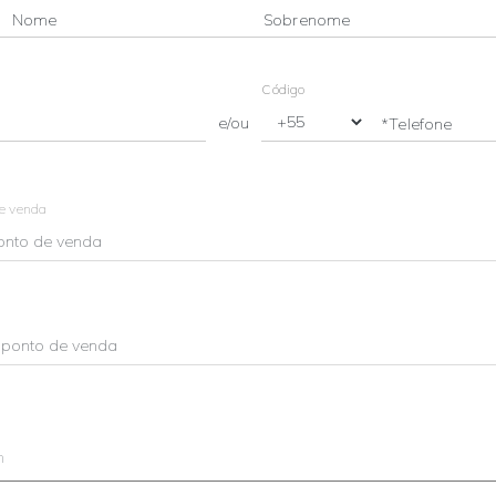
Nome
Sobrenome
Código
e/ou
*Telefone
de venda
m