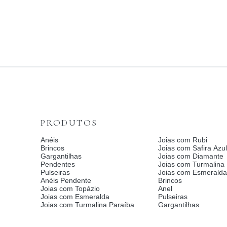
PRODUTOS
Anéis
Joias com Rubi
Brincos
Joias com Safira Azul
Gargantilhas
Joias com Diamante
Pendentes
Joias com Turmalina
Pulseiras
Joias com Esmerald
Anéis Pendente
Brincos
Joias com Topázio
Anel
Joias com Esmeralda
Pulseiras
Joias com Turmalina Paraíba
Gargantilhas