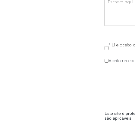
*
Li e aceito
Aceito recebe
Este site é pr
são aplicáveis.