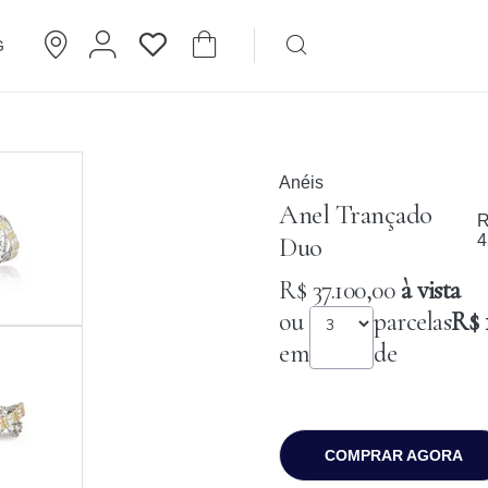
G
Brincos
Cartier
Anéis
Anel Trançado
R
Duo
4
R$ 37.100,00
à vista
ou
parcelas
R$ 
em
de
COMPRAR AGORA