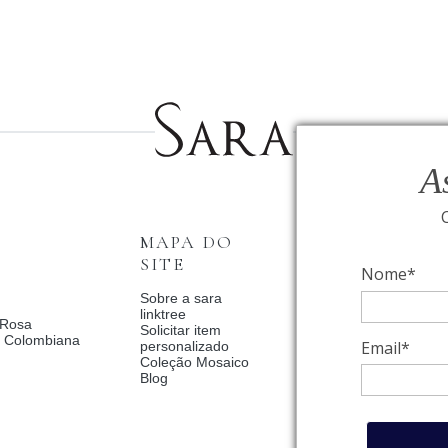
A
MAPA DO
INSTITUCI
SITE
Nome*
Fale Conosco
Relógios BVLGAR
Sobre a sara
Coleção Solar
linktree
 Rosa
Condições de priv
Solicitar item
a Colombiana
Catalogo Dia Dos 
Email*
personalizado
2025
Coleção Mosaico
Política de Privac
Blog
Termos de uso
Trocas e Devoluç
Meus pedidos
Meu cadastro