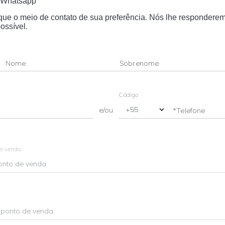
Whatsapp
dique o meio de contato de sua preferência. Nós lhe respondere
ossível.
Nome
Sobrenome
Código
e/ou
*Telefone
de venda