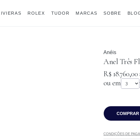
RIVIERAS
ROLEX
TUDOR
MARCAS
SOBRE
BLO
Anéis
Rolex
Anéis
Anel Três Fl
R$ 18.760,00
ou em
COMPRAR
CONDIÇÕES DE PAG