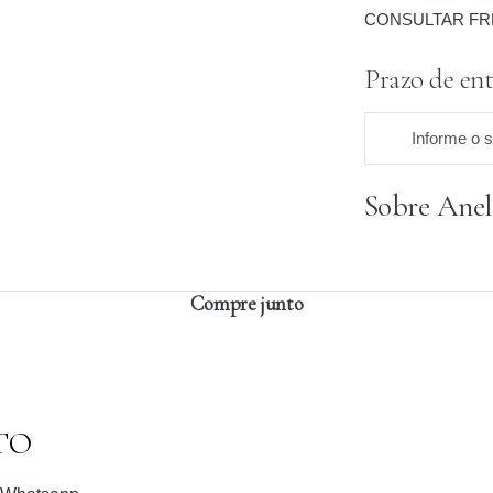
CONSULTAR FR
Prazo de ent
Informe o 
Sobre Anel
Praz
Compre junto
TO