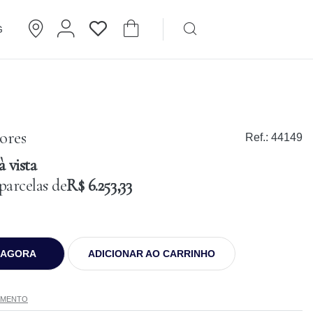
G
Brincos
Cartier
ores
Ref.:
44149
à vista
parcelas de
R$ 6.253,33
 AGORA
ADICIONAR AO CARRINHO
AMENTO