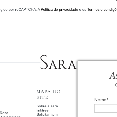
*
otegido por reCAPTCHA. A
Política de privacidade
e os
Termos e condiçõ
A
MAPA DO
INSTITUCI
SITE
Nome*
Fale Conosco
Relógios BVLGAR
Sobre a sara
Coleção Solar
linktree
 Rosa
Condições de priv
Solicitar item