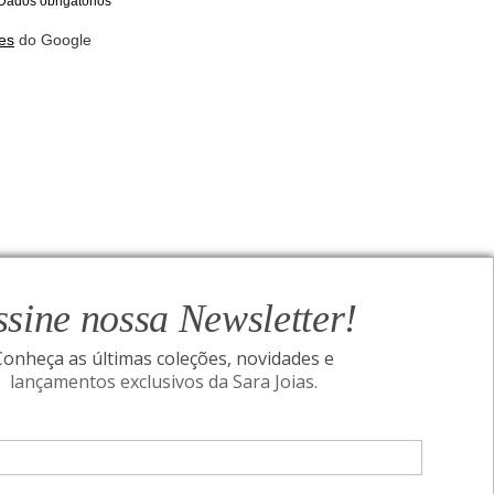
Dados obrigatórios
es
do Google
ssine nossa Newsletter!
Conheça as últimas coleções, novidades e
lançamentos exclusivos da Sara Joias.
ONAL
SIGA-NOS
Assine nossa Newsletter!
I
Conheça as últimas coleções, novidades e
acidade