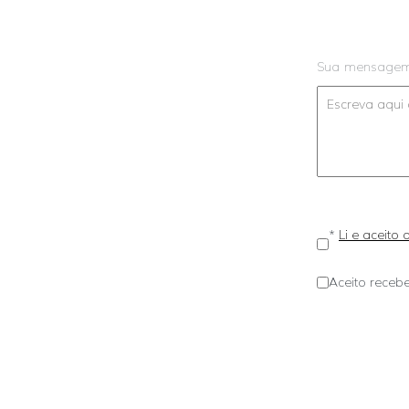
Sua mensage
*
Li e aceito
Aceito recebe