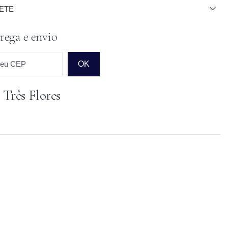
ETE
rega e envio
seu CEP
OK
 Três Flores
o para o CEP