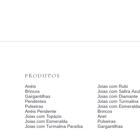
PRODUTOS
Anéis
Joias com Rubi
Brincos
Joias com Safira Azul
Gargantilhas
Joias com Diamante
Pendentes
Joias com Turmalina
Pulseiras
Joias com Esmerald
Anéis Pendente
Brincos
Joias com Topázio
Anel
Joias com Esmeralda
Pulseiras
Joias com Turmalina Paraíba
Gargantilhas