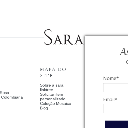
A
MAPA DO
INSTITUCI
SITE
Nome*
Fale Conosco
Relógios BVLGAR
Sobre a sara
Coleção Solar
linktree
 Rosa
Condições de priv
Solicitar item
a Colombiana
Catalogo Dia Dos 
Email*
personalizado
2025
Coleção Mosaico
Política de Privac
Blog
Termos de uso
Trocas e Devoluç
Meus pedidos
Meu cadastro