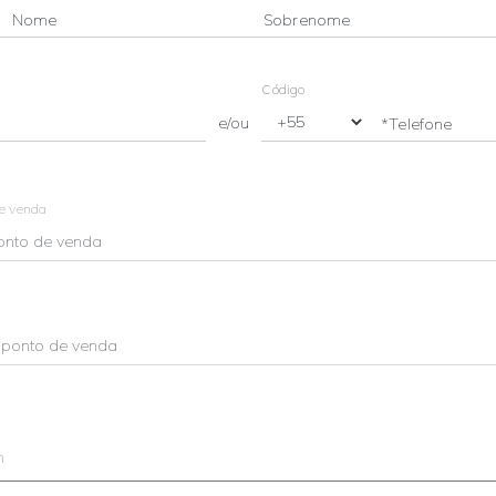
Nome
Sobrenome
Código
e/ou
*Telefone
de venda
m