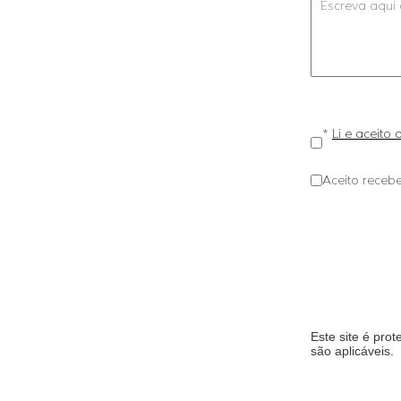
*
Li e aceito
Aceito recebe
Este site é pr
são aplicáveis.