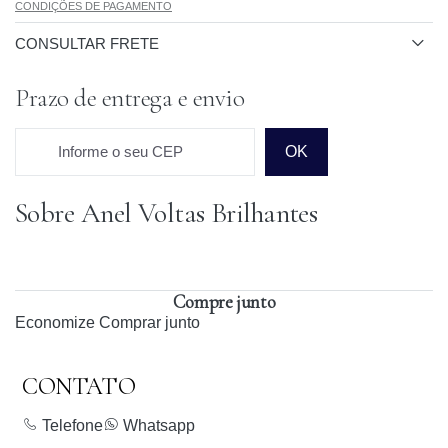
CONDIÇÕES DE PAGAMENTO
CONSULTAR FRETE
Prazo de entrega e envio
Informe o seu CEP
OK
Sobre Anel Voltas Brilhantes
Prazo para o CEP
Compre junto
Economize
Comprar junto
CONTATO
Telefone
Whatsapp