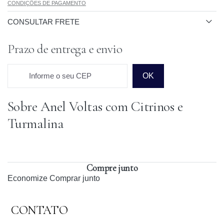
CONDIÇÕES DE PAGAMENTO
CONSULTAR FRETE
Prazo de entrega e envio
Informe o seu CEP
OK
Sobre Anel Voltas com Citrinos e
Prazo para o CEP
Turmalina
Compre junto
Economize
Comprar junto
CONTATO