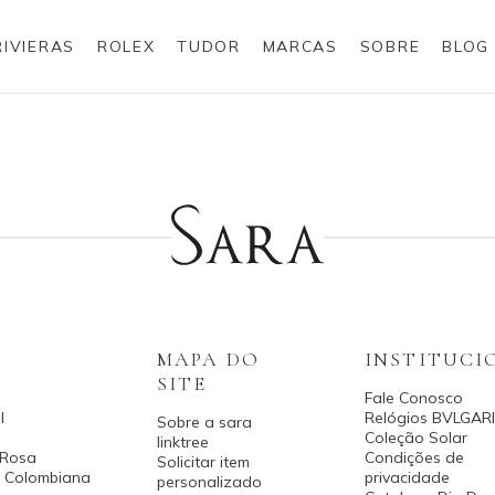
RIVIERAS
ROLEX
TUDOR
MARCAS
SOBRE
BLOG
Anéis
Rolex
MAPA DO
INSTITUCI
SITE
Fale Conosco
l
Relógios BVLGARI
Sobre a sara
Coleção Solar
linktree
 Rosa
Condições de
Solicitar item
a Colombiana
privacidade
personalizado