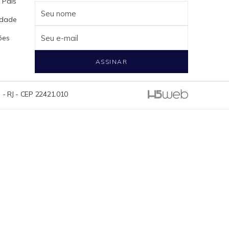
 Pais
Seu nome
cidade
ões
Seu e-mail
ASSINAR
 - RJ - CEP 22421.010