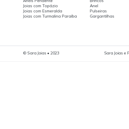
Anéis Pendente
Brincos
Joias com Topázio
Anel
Joias com Esmeralda
Pulseiras
Joias com Turmalina Paraíba
Gargantilhas
© Sara Joias • 2023
Sara Joias e 