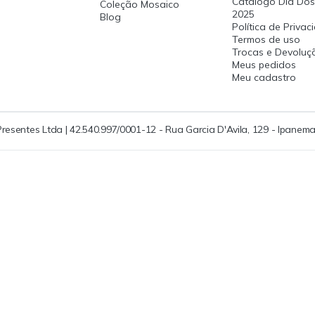
Catalogo Dia Dos
Coleção Mosaico
2025
Blog
Política de Priva
Termos de uso
Trocas e Devoluç
Meus pedidos
Meu cadastro
Presentes Ltda | 42.540.997/0001-12 - Rua Garcia D'Avila, 129 - Ipanema