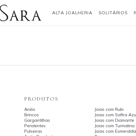
ALTA JOALHERIA
SOLITÁRIOS
Rolex
Anéis
Pulseiras
Brincos
Gargantilhas
Brincos
Anel
Breitling
Bvlgari
Gargantilhas
Pendentes
Cartier
Hublot
Pulseiras
Anéis Pendente
IWC Schaffhausen
Jaeger-LeCoultre
Montblanc
Panerai
Tudor
TAG Heuer
PRODUTOS
Anéis
Joias com Rubi
Brincos
Joias com Safira Azu
Gargantilhas
Joias com Diamante
Pendentes
Joias com Turmalina
Pulseiras
Joias com Esmerald