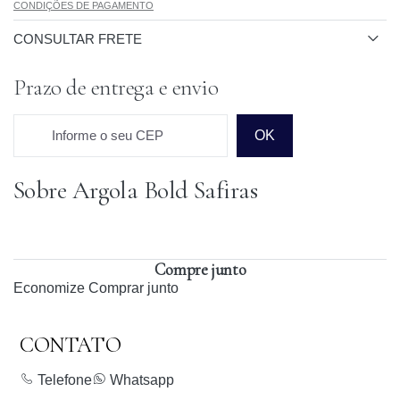
CONDIÇÕES DE PAGAMENTO
CONSULTAR FRETE
Prazo de entrega e envio
Informe o seu CEP
OK
Sobre Argola Bold Safiras
Prazo para o CEP
Compre junto
Economize
Comprar junto
CONTATO
Telefone
Whatsapp