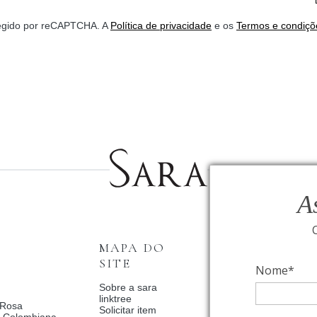
*
otegido por reCAPTCHA. A
Política de privacidade
e os
Termos e condiçõ
A
MAPA DO
INSTITUCI
SITE
Nome*
Fale Conosco
Relógios BVLGAR
Sobre a sara
Coleção Solar
linktree
 Rosa
Condições de priv
Solicitar item