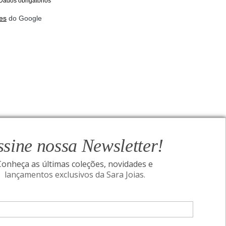
Dados obrigatórios
es
do Google
ssine nossa Newsletter!
Conheça as últimas coleções, novidades e
lançamentos exclusivos da Sara Joias.
ONAL
SIGA-NOS
Assine nossa Newsletter!
I
Conheça as últimas coleções, novidades e
acidade