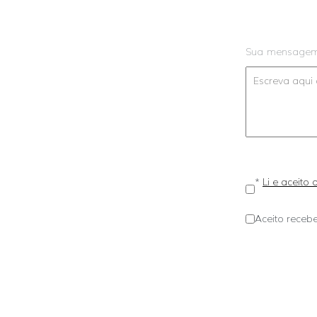
Sua mensage
*
Li e aceito
Aceito recebe