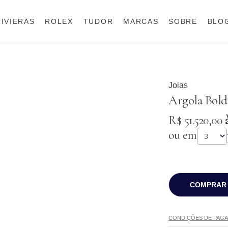
RIVIERAS
ROLEX
TUDOR
MARCAS
SOBRE
BLO
Anéis
Rolex
Joias
Argola Bold 
R$ 51.520,00
à
ou em
COMPRAR
CONDIÇÕES DE PAG