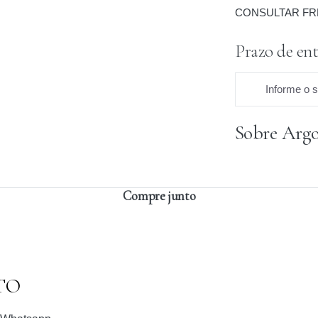
CONSULTAR FR
Prazo de ent
Informe o 
Sobre Argo
Praz
Compre junto
TO