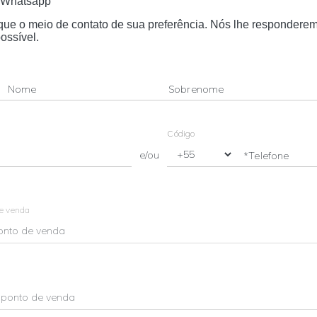
Whatsapp
dique o meio de contato de sua preferência. Nós lhe respondere
ossível.
Nome
Sobrenome
Código
e/ou
*Telefone
de venda