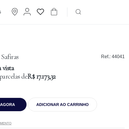
G
Brincos
Cartier
Safiras
Ref.:
44041
 vista
parcelas de
R$ 17.173,32
 AGORA
ADICIONAR AO CARRINHO
AMENTO