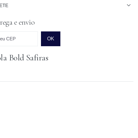
ETE
rega e envio
seu CEP
OK
la Bold Safiras
o para o CEP