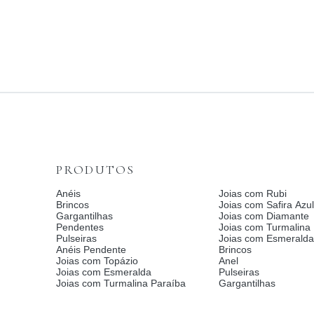
PRODUTOS
Anéis
Joias com Rubi
Brincos
Joias com Safira Azul
Gargantilhas
Joias com Diamante
Pendentes
Joias com Turmalina
Pulseiras
Joias com Esmerald
Anéis Pendente
Brincos
Joias com Topázio
Anel
Joias com Esmeralda
Pulseiras
Joias com Turmalina Paraíba
Gargantilhas