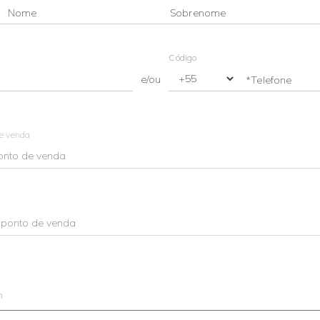
Nome
Sobrenome
Código
e/ou
*Telefone
de venda
m