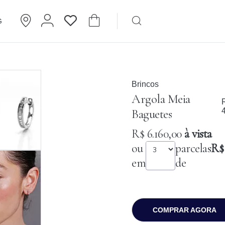
G
Brincos
Cartier
Brincos
Argola Meia
R
Baguetes
R$ 6.160,00
à vista
ou
parcelas
R$ 
em
de
COMPRAR AGORA