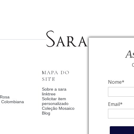
A
MAPA DO
INSTITUCI
SITE
Nome*
Fale Conosco
Relógios BVLGAR
Sobre a sara
Coleção Solar
linktree
 Rosa
Condições de priv
Solicitar item
a Colombiana
Catalogo Dia Dos 
Email*
personalizado
2025
Coleção Mosaico
Política de Privac
Blog
Termos de uso
Trocas e Devoluç
Meus pedidos
Meu cadastro