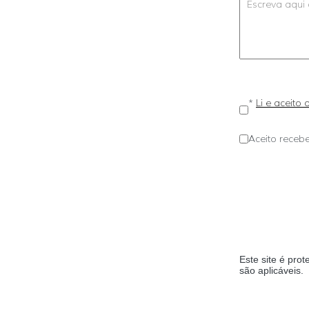
*
Li e aceito
Aceito recebe
Este site é pr
são aplicáveis.