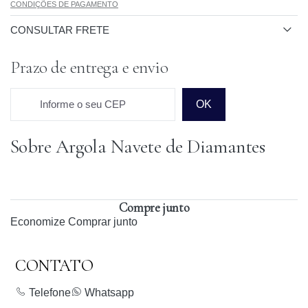
CONDIÇÕES DE PAGAMENTO
CONSULTAR FRETE
Prazo de entrega e envio
Informe o seu CEP
OK
Sobre Argola Navete de Diamantes
Prazo para o CEP
Compre junto
Economize
Comprar junto
CONTATO
Telefone
Whatsapp